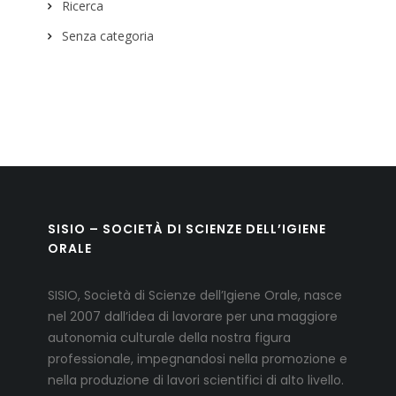
Ricerca
Senza categoria
SISIO – SOCIETÀ DI SCIENZE DELL’IGIENE
ORALE
SISIO, Società di Scienze dell’Igiene Orale, nasce
nel 2007 dall’idea di lavorare per una maggiore
autonomia culturale della nostra figura
professionale, impegnandosi nella promozione e
nella produzione di lavori scientifici di alto livello.