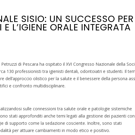
ALE SISIO: UN SUCCESSO PER
I E L’IGIENE ORALE INTEGRATA
Petruzzi di Pescara ha ospitato il XVI Congresso Nazionale della Soci
rca 130 professionisti tra igienisti dentali, odontoiatri e studenti. Il te
lore dell’approccio olistico per la salute e il benessere della persona ass
fici e confronto multidisciplinare.
calizzandosi sulle connessioni tra salute orale e patologie sistemiche
no stati approfonditi anche temi legati alla gestione dei pazienti con
gie di supporto come la sedazione cosciente. Inoltre, sono stati
modalità per attuare cambiamenti in modo etico e positivo.