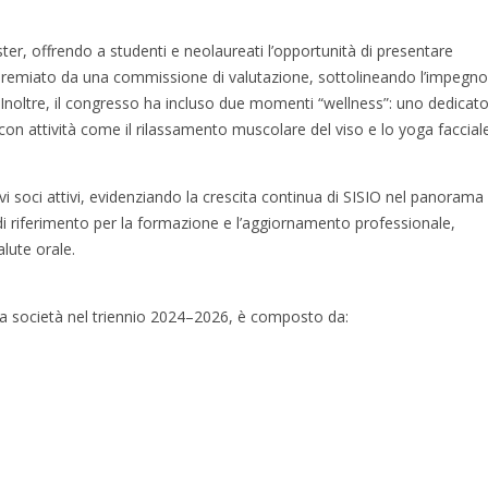
ter, offrendo a studenti e neolaureati l’opportunità di presentare
tato premiato da una commissione di valutazione, sottolineando l’impegn
 Inoltre, il congresso ha incluso due momenti “wellness”: uno dedicat
i, con attività come il rilassamento muscolare del viso e lo yoga faccial
 soci attivi, evidenziando la crescita continua di SISIO nel panorama
di riferimento per la formazione e l’aggiornamento professionale,
lute orale.
à la società nel triennio 2024–2026, è composto da: