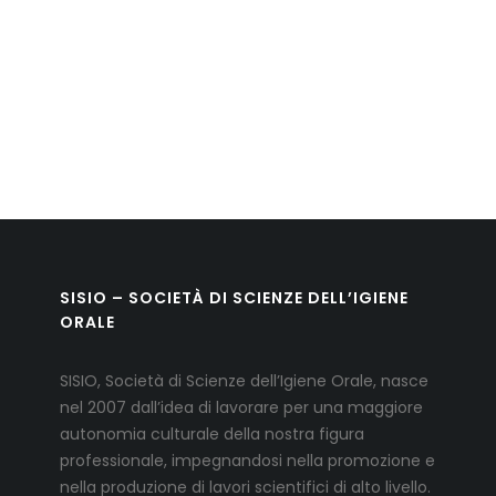
SISIO – SOCIETÀ DI SCIENZE DELL’IGIENE
ORALE
SISIO, Società di Scienze dell’Igiene Orale, nasce
nel 2007 dall’idea di lavorare per una maggiore
autonomia culturale della nostra figura
professionale, impegnandosi nella promozione e
nella produzione di lavori scientifici di alto livello.